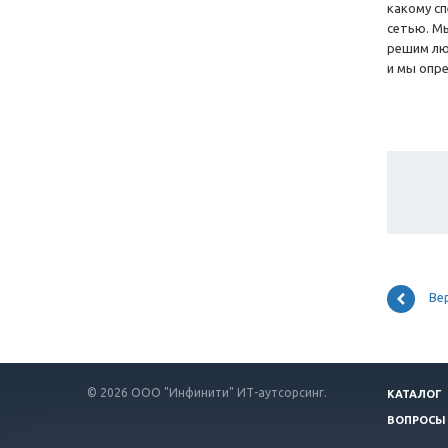
какому сп
сетью. Мы
решим лю
и мы опре
Ве
© 2026 ООО "Инфинити" ИТ-аутсорсинг.
КАТАЛОГ
ВОПРОСЫ