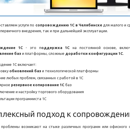
ставляем услуги по
сопровождению 1С в Челябинске
для малого и с
 первичного внедрения, так и при дальнейшей эксплуатации.
ождение 1С
- это п
оддержка 1С
на постоянной основе, вкл
вление баз
и платформы, сложные
доработки конфигурации 1С
.
дение 1С включает:
новку
обновлений баз
и технологической платформы
ие любых проблем, связанных с работой в 1С
лярное
резервное копирование 1С
баз
лючение и настройку торгового оборудования
льтации программиста 1С
плексный подход к сопровожден
 проблемы возникают на стыке различных программ или офисного о