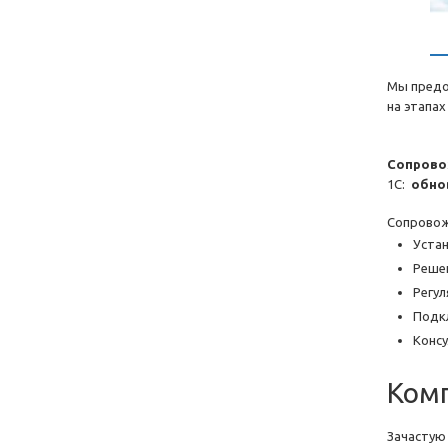
Мы предо
на этапах
Сопров
1С:
обно
Сопровож
Уста
Решен
Регу
Подк
Консу
Ком
Зачастую